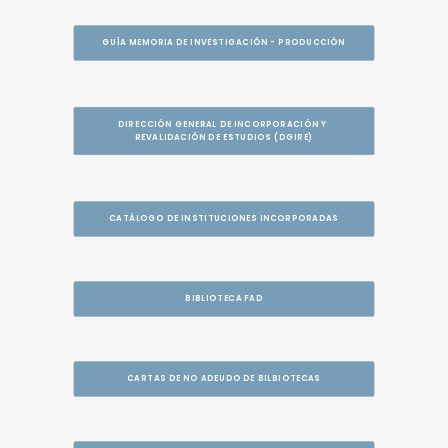
GUÍA MEMORIA DE INVESTIGACIÓN - PRODUCCIÓN
DIRECCIÓN GENERAL DE INCORPORACIÓN Y 
REVALIDACIÓN DE ESTUDIOS (DGIRE)
CATÁLOGO DE INSTITUCIONES INCORPORADAS
BIBLIOTECA FAD
CARTAS DE NO ADEUDO DE BILBIOTECAS