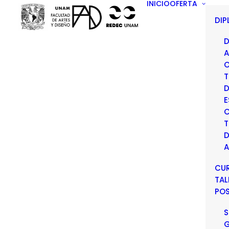
INICIO
OFERTA
DI
D
A
O
T
D
E
C
T
D
A
CU
TAL
PO
S