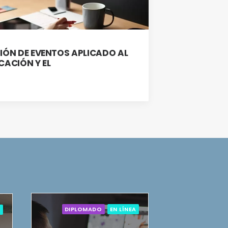
IÓN DE EVENTOS APLICADO AL
CACIÓN Y EL
DIPLOMADO
EN LÍNEA
A
DIPLO