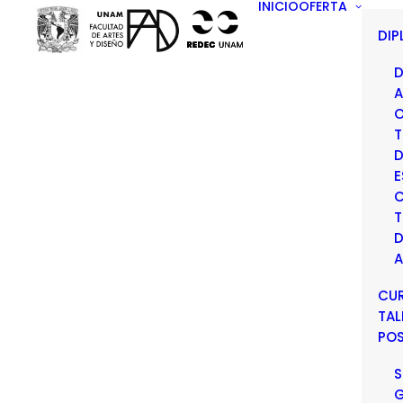
INICIO
OFERTA
DI
D
A
O
T
D
E
C
T
D
A
CU
TAL
PO
S