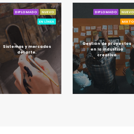
DIPLOMADO
NUEVO
DIPLOMADO
EN
MIXTO
Creación de proye
Gestión de proyectos
y administración
en la industria
organizacione
creativa
artísticas y cultu