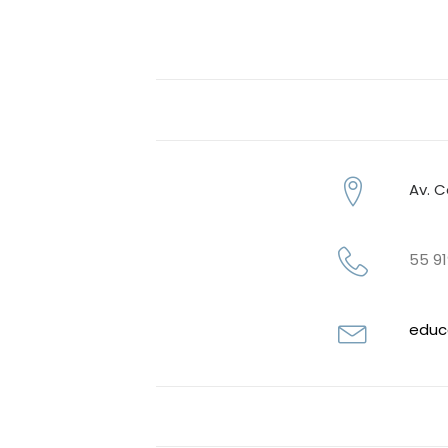
Av. C
55 9
educ