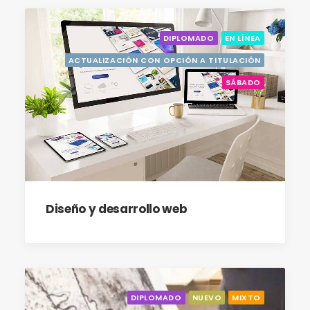
DIPLOMADO
EN LÍNEA
ACTUALIZACIÓN CON OPCIÓN A TITULACIÓN
SÁBADO
Diseño y desarrollo web
DIPLOMADO
NUEVO
MIXTO