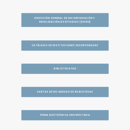
DIRECCIÓN GENERAL DE INCORPORACIÓN Y 
REVALIDACIÓN DE ESTUDIOS (DGIRE)
CATÁLOGO DE INSTITUCIONES INCORPORADAS
BIBLIOTECA FAD
CARTAS DE NO ADEUDO DE BILBIOTECAS
FIRMA ELECTRÓNICA UNIVERSITARIA