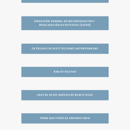
DIRECCIÓN GENERAL DE INCORPORACIÓN Y 
REVALIDACIÓN DE ESTUDIOS (DGIRE)
CATÁLOGO DE INSTITUCIONES INCORPORADAS
BIBLIOTECA FAD
CARTAS DE NO ADEUDO DE BILBIOTECAS
FIRMA ELECTRÓNICA UNIVERSITARIA