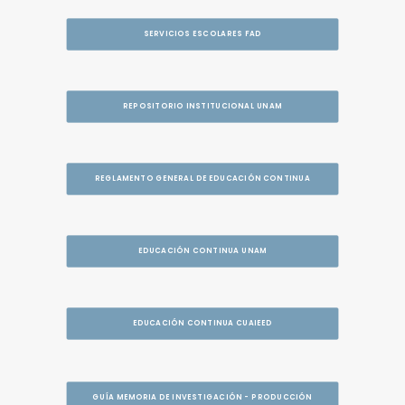
SERVICIOS ESCOLARES FAD
REPOSITORIO INSTITUCIONAL UNAM
REGLAMENTO GENERAL DE EDUCACIÓN CONTINUA
EDUCACIÓN CONTINUA UNAM
EDUCACIÓN CONTINUA CUAIEED
GUÍA MEMORIA DE INVESTIGACIÓN - PRODUCCIÓN