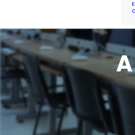
E
C
A