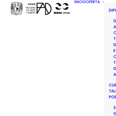
INICIO
OFERTA
DI
D
A
O
T
D
E
C
T
D
A
CU
TAL
PO
S