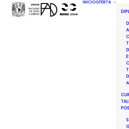
INICIO
OFERTA
DI
D
A
O
T
D
E
C
T
D
A
CU
TAL
PO
S