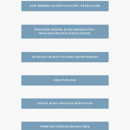
GUÍA MEMORIA DE INVESTIGACIÓN - PRODUCCIÓN
DIRECCIÓN GENERAL DE INCORPORACIÓN Y 
REVALIDACIÓN DE ESTUDIOS (DGIRE)
CATÁLOGO DE INSTITUCIONES INCORPORADAS
BIBLIOTECA FAD
CARTAS DE NO ADEUDO DE BILBIOTECAS
FIRMA ELECTRÓNICA UNIVERSITARIA