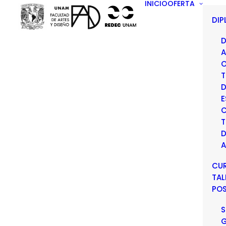
INICIO
OFERTA
DI
D
A
O
T
D
E
C
T
D
A
CU
TAL
PO
S