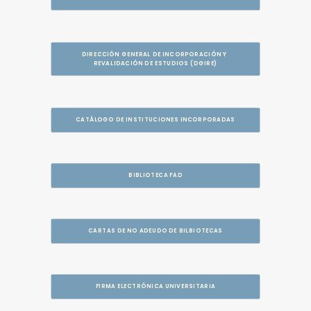
DIRECCIÓN GENERAL DE INCORPORACIÓN Y 
REVALIDACIÓN DE ESTUDIOS (DGIRE)
CATÁLOGO DE INSTITUCIONES INCORPORADAS
BIBLIOTECA FAD
CARTAS DE NO ADEUDO DE BILBIOTECAS
FIRMA ELECTRÓNICA UNIVERSITARIA