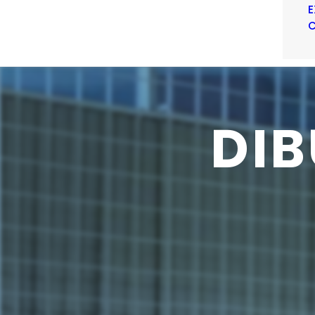
E
C
DI