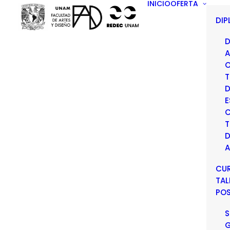
INICIO
OFERTA
DI
D
A
O
T
D
E
C
T
D
A
CU
TAL
PO
S