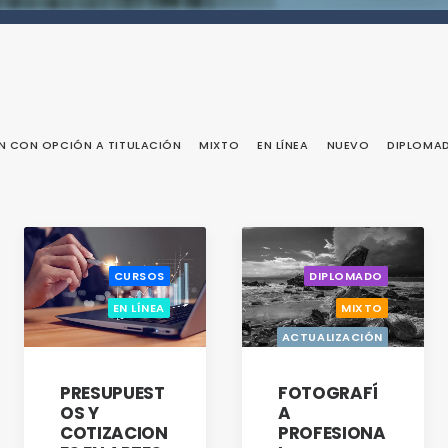
N CON OPCIÓN A TITULACIÓN
MIXTO
EN LÍNEA
NUEVO
DIPLOMA
CURSOS
DIPLOMADO
EN LÍNEA
MIXTO
ACTUALIZACIÓN
CON OPCIÓN A
TITULACIÓN
PRESUPUEST
FOTOGRAFÍ
GESTIÓN
OS Y
A
RESPONSABLE
COTIZACION
PROFESIONA
DE QUÍMICOS