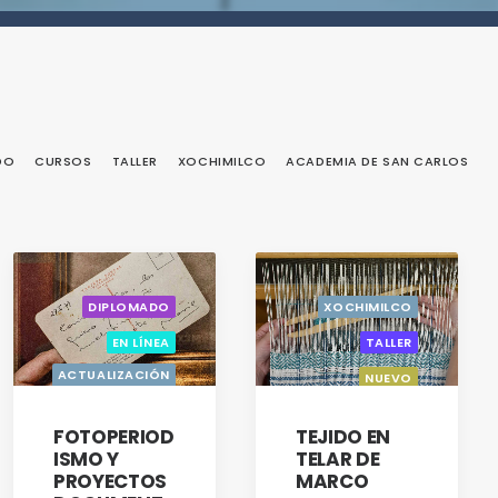
DO
CURSOS
TALLER
XOCHIMILCO
ACADEMIA DE SAN CARLOS
DIPLOMADO
XOCHIMILCO
EN LÍNEA
TALLER
ACTUALIZACIÓN
NUEVO
CON OPCIÓN A
TITULACIÓN
GESTIÓN
RESPONSABLE
FOTOPERIOD
TEJIDO EN
DE QUÍMICOS
ISMO Y
TELAR DE
PROYECTOS
MARCO