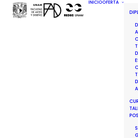
INICIO
OFERTA
DI
D
A
O
T
D
E
C
T
D
A
CU
TAL
PO
S