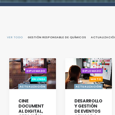
VER TODO
GESTIÓN RESPONSABLE DE QUÍMICOS
ACTUALIZACIÓ
DIPLOMADO
DIPLOMADO
EN LÍNEA
MIXTO
ACTUALIZACIÓN
ACTUALIZACIÓN
CON OPCIÓN A
CON OPCIÓN A
TITULACIÓN
TITULACIÓN
CINE
DESARROLLO
DOCUMENT
Y GESTIÓN
AL DIGITAL,
DE EVENTOS