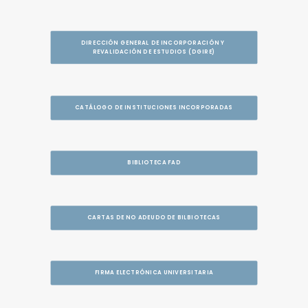
DIRECCIÓN GENERAL DE INCORPORACIÓN Y 
REVALIDACIÓN DE ESTUDIOS (DGIRE)
CATÁLOGO DE INSTITUCIONES INCORPORADAS
BIBLIOTECA FAD
CARTAS DE NO ADEUDO DE BILBIOTECAS
FIRMA ELECTRÓNICA UNIVERSITARIA