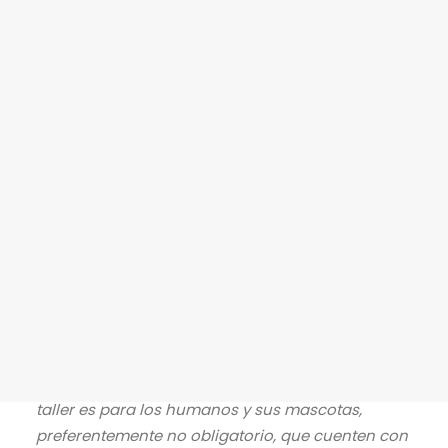
para realizar retratos de mascotas,
comprendiendo tanto los fundamentos técnicos
y estéticos de la imagen como el
PAGOS 2026-2
comportamiento básico de los animales, con el
fin de que puedan desarrollarse
profesionalmente o practicar la fotografía de
BUSCAR
mascotas como actividad creativa.
Perfil de personas a las que está dirigido el taller:
Público en general y amantes de las artes
visuales, la fotografía y el trabajo creativo con
animales.
No es indispensable contar con
experiencia previa en fotografía. Personas sin
alergias al pelo.
*No se recibirán participantes con modelos
provenientes de la fauna silvestre o salvaje, el
taller es para los humanos y sus mascotas,
preferentemente no obligatorio, que cuenten con