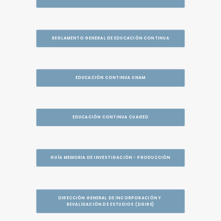
REGLAMENTO GENERAL DE EDUCACIÓN CONTINUA
EDUCACIÓN CONTINUA UNAM
EDUCACIÓN CONTINUA CUAIEED
GUÍA MEMORIA DE INVESTIGACIÓN - PRODUCCIÓN
DIRECCIÓN GENERAL DE INCORPORACIÓN Y 
REVALIDACIÓN DE ESTUDIOS (DGIRE)