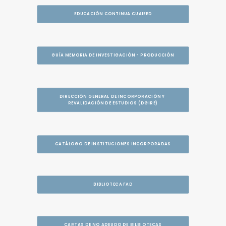
EDUCACIÓN CONTINUA CUAIEED
GUÍA MEMORIA DE INVESTIGACIÓN - PRODUCCIÓN
DIRECCIÓN GENERAL DE INCORPORACIÓN Y 
REVALIDACIÓN DE ESTUDIOS (DGIRE)
CATÁLOGO DE INSTITUCIONES INCORPORADAS
BIBLIOTECA FAD
CARTAS DE NO ADEUDO DE BILBIOTECAS