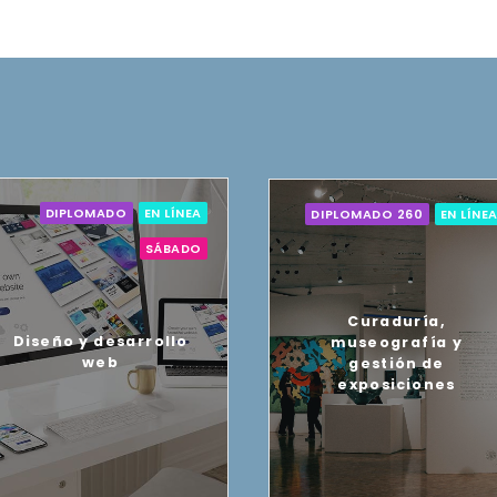
DIPLOMADO
EN LÍNEA
DIPLOMADO 260
EN LÍNE
SÁBADO
Curaduría,
Diseño y desarrollo
museografía y
web
gestión de
exposiciones