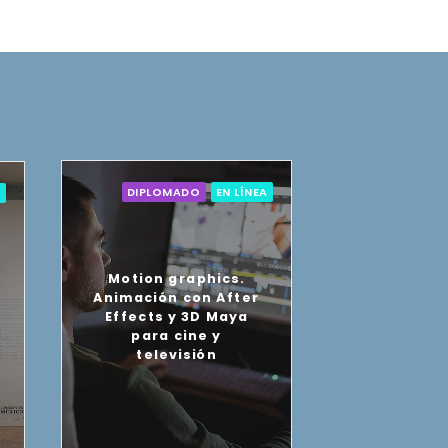
DIPLOMADO
EN LÍNEA
A
DIPLO
Motion graphics.
Animación con After
Effects y 3D Maya
Técnicas c
para cine y
televisión