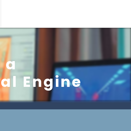
 a
eal Engine