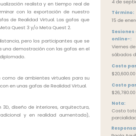
4 de sept
sualización realista y en tiempo real de
rminar con la exportación de nuestro
Término:
fas de Realidad Virtual. Las gafas que
15 de ener
Meta Quest 3 y/o Meta Quest 2.
Sesiones 
online-:
istancia, pero los participantes que se
Viernes de 
a una demostración con las gafas en el
sábados de
l diplomado.
Costo par
$20,600.0
s como de ambientes virtuales para su
Costo par
o con en unas gafas de Realidad Virtual.
$26,780.0
Nota:
D, diseño de interiores, arquitectura,
Costo tota
(tradicional y en realidad aumentada),
parcialida
Responsa
Paola Agui