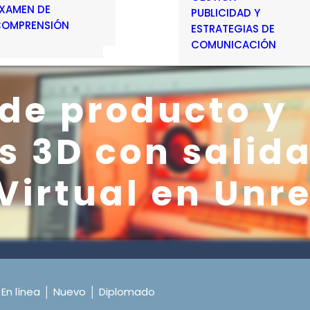
XAMEN DE
PUBLICIDAD Y
OMPRENSIÓN
ESTRATEGIAS DE
COMUNICACIÓN
de producto y
 3D con salida
Virtual en Unr
│
En línea
│
Nuevo
│
Diplomado