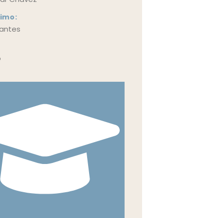
imo:
pantes
o