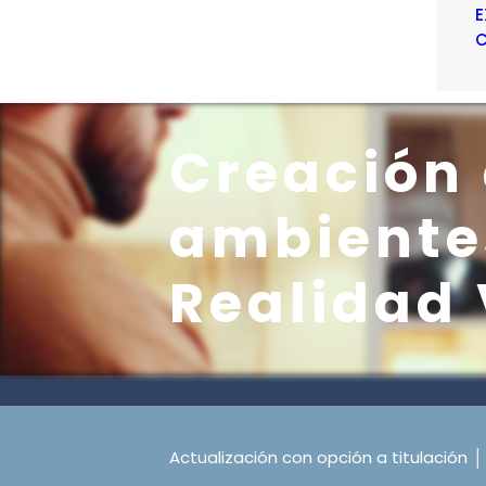
E
C
Creación 
ambientes
Realidad 
Actualización con opción a titulación