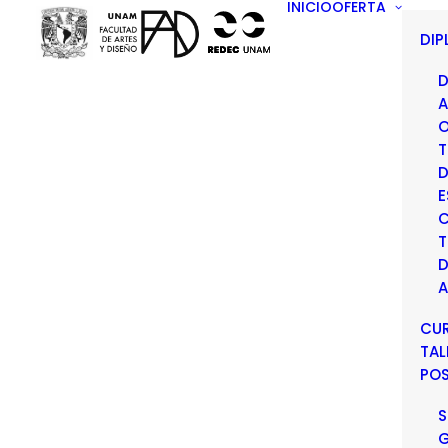
INICIO
OFERTA
DI
D
A
O
T
D
E
C
T
D
A
CU
TAL
PO
S