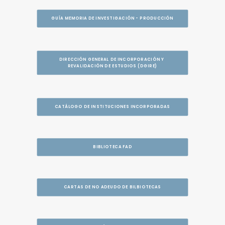
GUÍA MEMORIA DE INVESTIGACIÓN - PRODUCCIÓN
DIRECCIÓN GENERAL DE INCORPORACIÓN Y 
REVALIDACIÓN DE ESTUDIOS (DGIRE)
CATÁLOGO DE INSTITUCIONES INCORPORADAS
BIBLIOTECA FAD
CARTAS DE NO ADEUDO DE BILBIOTECAS