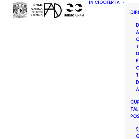
INICIO
OFERTA
DI
D
A
O
T
D
E
C
T
D
A
CU
TAL
PO
S