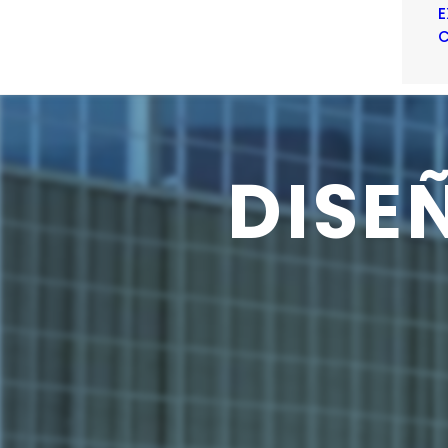
E
C
DISE