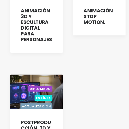
TITULACIÓN
TITULACIÓN
ANIMACIÓN
ANIMACIÓN
3D Y
STOP
ESCULTURA
MOTION.
DIGITAL
PARA
PERSONAJES
DIPLOMADO
EN LÍNEA
ACTUALIZACIÓN
CON OPCIÓN A
TITULACIÓN
POSTPRODU
CCIÓN, 3D Y