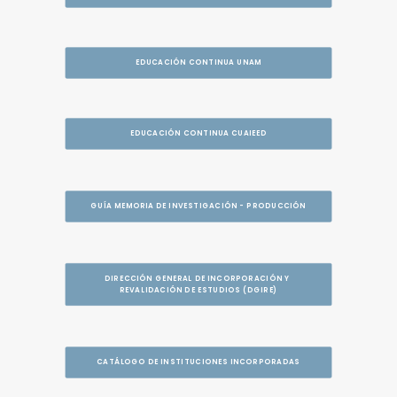
EDUCACIÓN CONTINUA UNAM
EDUCACIÓN CONTINUA CUAIEED
GUÍA MEMORIA DE INVESTIGACIÓN - PRODUCCIÓN
DIRECCIÓN GENERAL DE INCORPORACIÓN Y 
REVALIDACIÓN DE ESTUDIOS (DGIRE)
CATÁLOGO DE INSTITUCIONES INCORPORADAS