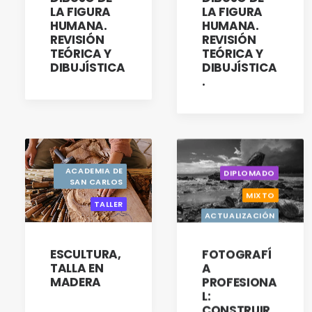
LA FIGURA
LA FIGURA
HUMANA.
HUMANA.
REVISIÓN
REVISIÓN
TEÓRICA Y
TEÓRICA Y
DIBUJÍSTICA
DIBUJÍSTICA
.
ACADEMIA DE
DIPLOMADO
SAN CARLOS
MIXTO
TALLER
ACTUALIZACIÓN
CON OPCIÓN A
TITULACIÓN
ESCULTURA,
FOTOGRAFÍ
GESTIÓN
TALLA EN
A
RESPONSABLE
MADERA
PROFESIONA
DE QUÍMICOS
L:
CONSTRUIR