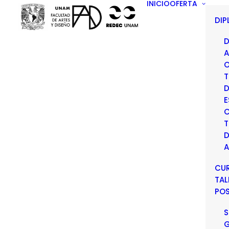
INICIO
OFERTA
DI
D
A
O
T
D
E
C
T
D
A
CU
TAL
PO
S