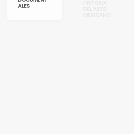
ACADEMIA DE
ACADEMIA DE
SAN CARLOS
SAN CARLOS
TALLER
TALLER
GESTIÓN
GESTIÓN
RESPONSABLE
RESPONSABLE
DE QUÍMICOS
DE QUÍMICOS
TALLER
TALLER
BÁSICO DE
BÁSICO DE
FOTOGRAFÍ
FOTOGRAFÍ
A ANÁLOGA
A ANÁLOGA