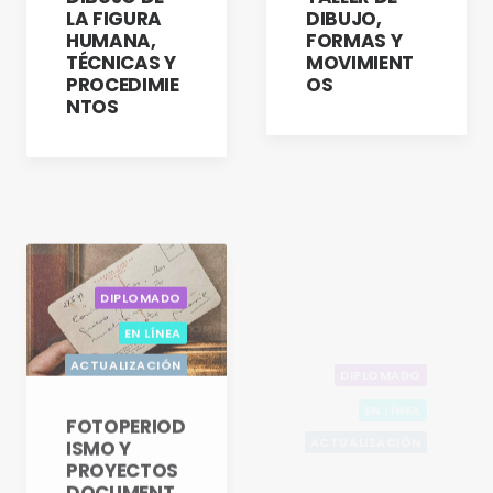
DIBUJO,
LA FIGURA
FORMAS Y
HUMANA,
MOVIMIENT
TÉCNICAS Y
OS
PROCEDIMIE
NTOS
DIPLOMADO
DIPLOMADO
EN LÍNEA
EN LÍNEA
ACTUALIZACIÓN
ACTUALIZACIÓN
CON OPCIÓN A
CON OPCIÓN A
TITULACIÓN
TITULACIÓN
FOTOPERIOD
HISTORIA
ISMO Y
DEL ARTE
PROYECTOS
MEXICANO
DOCUMENT
ALES