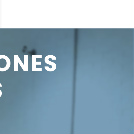
ONES
S