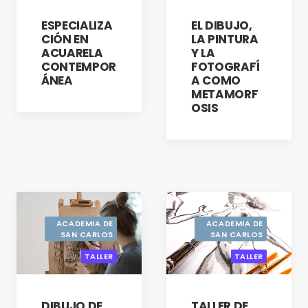
MIXTO
ESPECIALIZA
EL DIBUJO,
ACTUALIZACIÓN
CIÓN EN
LA PINTURA
CON OPCIÓN A
ACUARELA
Y LA
TITULACIÓN
CONTEMPOR
FOTOGRAFÍ
ÁNEA
A COMO
METAMORF
OSIS
ACADEMIA DE
ACADEMIA DE
SAN CARLOS
SAN CARLOS
TALLER
TALLER
TALLER DE
DIBUJO DE