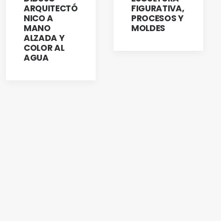
ARQUITECTÓ
FIGURATIVA,
NICO A
PROCESOS Y
MANO
MOLDES
ALZADA Y
COLOR AL
AGUA
ACADEMIA DE
ACADEMIA DE
SAN CARLOS
SAN CARLOS
DIPLOMADO
TALLER
120
LA PINTURA
LA PINTURA
Y SU
Y LA
COMPOSICI
TÉCNICA DEL
ÓN ESTÉTICA
DORADO,