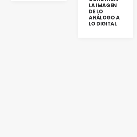
LA IMAGEN
DE LO
ANÁLOGO A
LO DIGITAL
ACADEMIA DE
XOCHIMILCO
SAN CARLOS
TALLER
TALLER
NUEVO
GESTIÓN
RESPONSABLE
PRÁCTICA
TEJIDO EN
DE QUÍMICOS
DE LA
TELAR DE
PINTURA AL
MARCO
ÓLEO