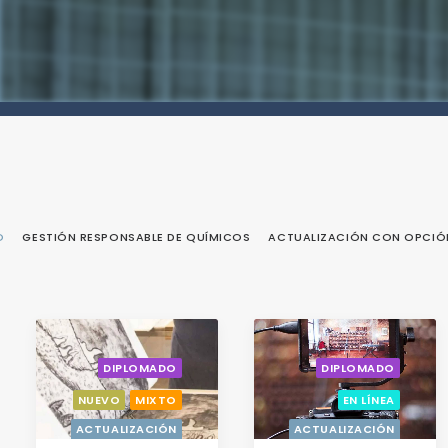
O
GESTIÓN RESPONSABLE DE QUÍMICOS
ACTUALIZACIÓN CON OPCIÓN
DIPLOMADO
DIPLOMADO
NUEVO
MIXTO
EN LÍNEA
ACTUALIZACIÓN
ACTUALIZACIÓN
CON OPCIÓN A
CON OPCIÓN A