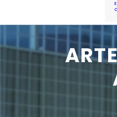
E
C
ART